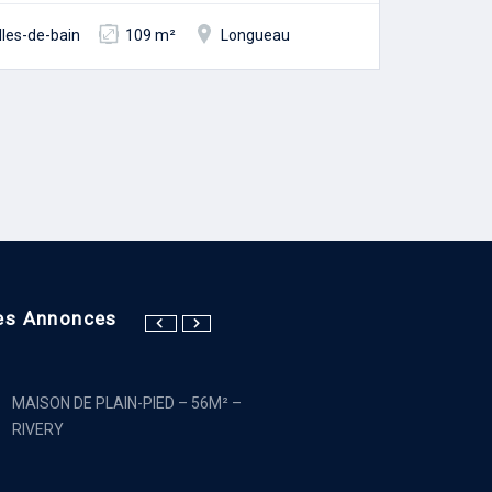
lles-de-bain
109 m²
Longueau
es Annonces
MAISON DE PLAIN-PIED – 56M² –
RIVERY