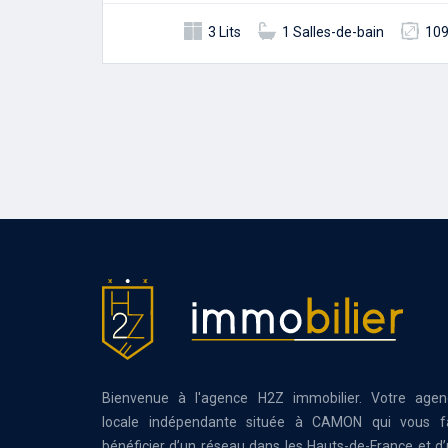
3 Lits
1 Salles-de-bain
109
Bienvenue à l'agence H2Z immobilier. Votre agen
locale indépendante située à CAMON qui vous fa
bénéficier d’un réseau dans les Hauts-de-France et d