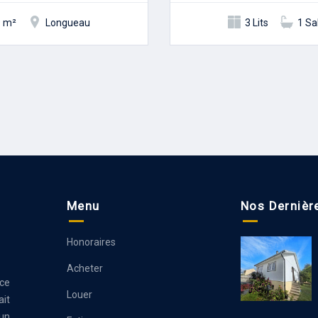
 m²
Longueau
3 Lits
1 Sa
Menu
Nos Dernièr
Honoraires
Acheter
ce
Louer
it
’un