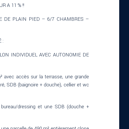
 A 11 % !!
E DE PLAIN PIED – 6/7 CHAMBRES –
 :
AVILLON INDIVIDUEL AVEC AUTONOMIE DE
m² avec accès sur la terrasse, une grande
é, SDB (baignoire + douche), cellier et wc
1 bureau/dressing et une SDB (douche +
r une parcelle de 490 m² entièrement close