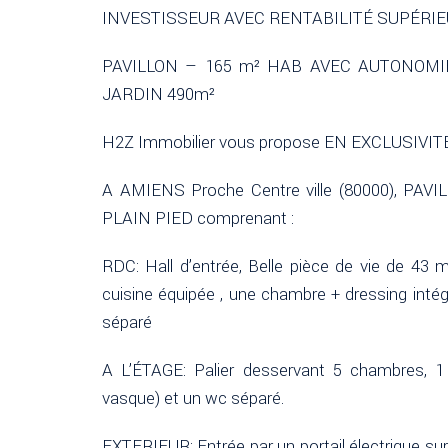
INVESTISSEUR AVEC RENTABILITÉ SUPÉRIEUR
PAVILLON – 165 m² HAB AVEC AUTONOMI
JARDIN 490m²
H2Z Immobilier vous propose EN EXCLUSIVITÉ
A AMIENS Proche Centre ville (80000), P
PLAIN PIED comprenant :
RDC: Hall d’entrée, Belle pièce de vie de 43 
cuisine équipée , une chambre + dressing intégr
séparé
A L’ÉTAGE: Palier desservant 5 chambres, 
vasque) et un wc séparé.
EXTERIEUR: Entrée par un portail électrique su