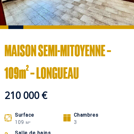
MAISON SEMI-MITOYENNE –
109m² – LONGUEAU
210 000 €
Surface
Chambres
109
3
M²
Salle de bains