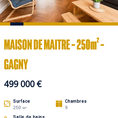
MAISON DE MAITRE – 250m² –
GAGNY
499 000 €
Surface
Chambres
250
9
M²
Salle de bains